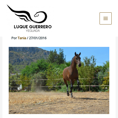
Ir
al
Morfología del Caballo Pura Raza
contenido
Main
Española
Men
Por
Tania
/
27/01/2016