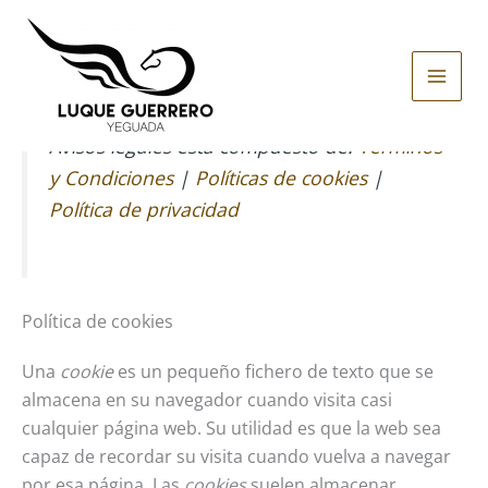
Ir
al
contenido
Main
Men
Avisos legales está compuesto de:
Términos
y Condiciones
|
Políticas de cookies
|
Política de privacidad
Política de cookies
Una
cookie
es un pequeño fichero de texto que se
almacena en su navegador cuando visita casi
cualquier página web. Su utilidad es que la web sea
capaz de recordar su visita cuando vuelva a navegar
por esa página. Las
cookies
suelen almacenar